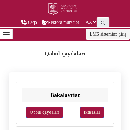
Əlaqə
Rektora müraciət
LMS sisteminə giriş
Qəbul qaydaları
Bakalavriat
Qəbul qaydaları
İxtisaslar