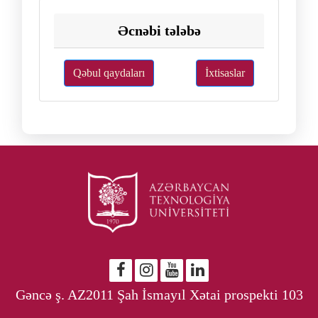
Əcnəbi tələbə
Qəbul qaydaları
İxtisaslar
Gəncə ş. AZ2011 Şah İsmayıl Xətai prospekti 103