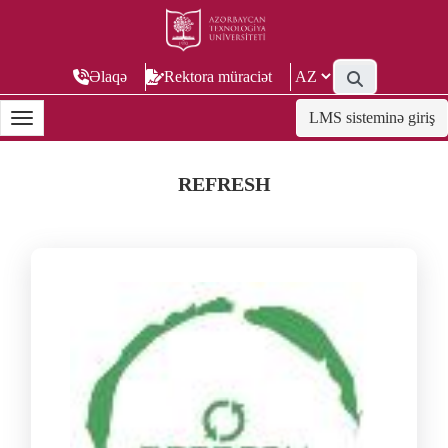
Əlaqə
Rektora müraciət
LMS sisteminə giriş
REFRESH