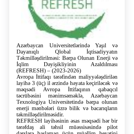
Azərbaycan Universitetlərində Yaşıl və
Dayanıqlı Qlobal İqtisadiyyatın
Təkmilləşdirilməsi: Bərpa Olunan Enerji və
İqlim Dəyişikliyinin Azaldılması
(REFRESH) – (2023-2026)
Avropa İttifaqı tərəfindən maliyyələşdirilən
layihə 3 (üç) il ərzində həyata keçiriləcək və
məqsədi Avropa İttifaqının qabaqcıl
təcrübəsini mənimsəməklə, Azərbaycan
Texnologiya Universitetində bərpa olunan
enerji mənbələri üzrə bilik və bacarıqların
təkmilləşdirilməsidir.
REFRESH layihəsinin əsas məqsədi hər bir
tərəfdaş ali təhsil müəssisəsində pilot
dərslərə başlamaq üçün müəllim heyətini