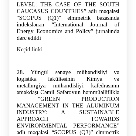
LEVEL: THE CASE
OF THE SOUTH
CAUCASUS COUNTRIES”
adlı məqaləsi
“SCOPUS (Q
1
)” elmmetrik bazasında
indekslənən
“
International Journal of
Energy Economics and Policy
”
jurnalında
də
rc edildi
Keçid linki
28.
Yüngül sənaye mühəndisliyi və
logistika fakültəsinin Kimya və
metallurgiya mühəndisliyi kafedrasının
əməkdaşı Cəmil Səfərovun həmmüəllifliklə
“
GREEN PRODUCTION
MANAGEMENT IN THE ALUMINUM
INDUSTRY: A SUSTAINABLE
APPROACH TOWARDS
ENVIRONMENTAL PERFORMANCE”
adlı məqaləsi “SCOPUS (Q3)” elmmetrik