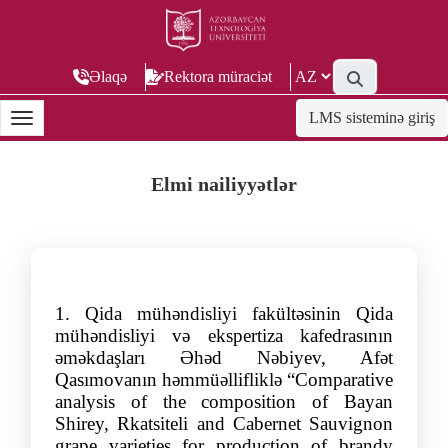
Əlaqə
Rektora müraciət
LMS sisteminə giriş
Elmi nailiyyətlər
1
.
Qida mühəndisliyi fakültəsinin Qida
mühəndisliyi və ekspertiza kafedrasının
əməkdaş
lar
ı
Əhə
d
Nə
biyev,
Afə
t
Qası
mova
nın
həmmüəllifliklə
“
Comparative
analysis of the composition of Bayan
Shirey, Rkatsiteli and Cabernet Sauvignon
grape varieties for production of brandy