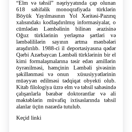
“Elm və təhsil” nəşriyyatında çap olunan
618 səhifəlik monoqrafiyada türklərin
Böyük Yayılmasının Yol Xəritəsi-Pazırıq
xalısındakı kodlaşdırılmış informasiyalar, o
cümlədən Ləmbəlinin bilinən ərazisinə
Oğuz türklərinin yerləşmə şərtləri və
ləmbəlililərin sayının artma mənbələri
araşdırılıb. 1988-ci il deportasiyasına qədər
Qərbi Azərbaycan Ləmbəli türklərinin bir el
kimi formalaşmalarına təsir edən amillərin
öyrənilməsi, həmçinin Ləmbəli şivəsinin
şəkillənməsi və onun xüsusiyyətlərinin
müəyyən edilməsi tədqiqat obyekti olub.
Kitab filologiya üzrə elm və təhsil sahəsində
çalışanlarla bərabər doktorantlar və ali
məktəblərin müvafiq ixtisaslarında təhsil
alanlar üçün nəzərdə tutulub.
Keçid linki