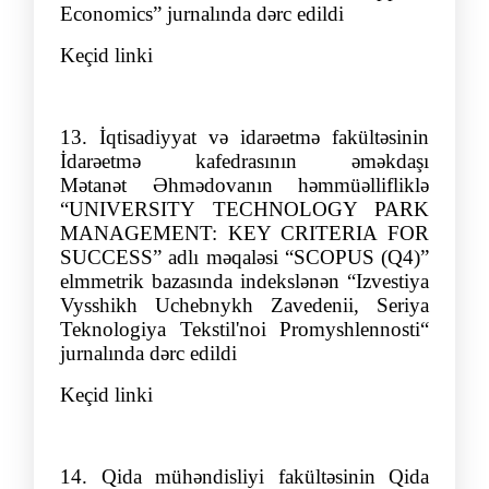
Economics” jurnalında dərc edildi
Keçid linki
13.
İqtisadiyyat və idarəetmə fakültəsinin
İdarəetmə kafedrasının əmə
kdaşı
Mətanə
t
Əhmədovanın
həmmüəllifliklə
“
UNIVERSITY TECHNOLOGY PARK
MANAGEMENT: KEY CRITERIA FOR
SUCCESS
”
adlı məqalə
si “SCOPUS (Q4
)”
elmmetrik bazasında indekslənən
“
Izvestiya
Vysshikh Uchebnykh Zavedenii, Seriya
Teknolog
iya Tekstil'noi Promyshlennosti“
jurnalında dərc edildi
Keçid linki
14.
Qida mühəndisliyi fakültəsinin Qida