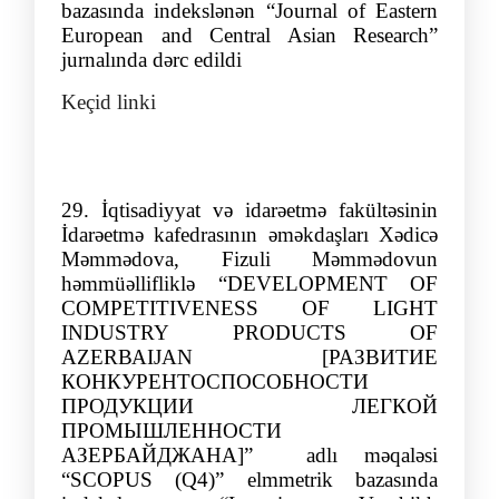
bazasında indekslənən
“Journal of Eastern
European and Central Asian Research”
jurnalında dərc edildi
Keçid linki
29.
İqtisadiyyat və idarəetmə fakültəsinin
İdarəetmə kafedrasının əmə
kdaşları
Xədicə
Məmmədova
, F
izuli Məmmədovun
h
əmmüəllifliklə
“
DЕVЕLОРMЕNТ ОF
СОMРЕТIТIVЕNЕSS ОF LIGНТ
INDUSТRY РRОDUСТS ОF
АZЕRВАIJАN [РАЗВИТИЕ
КОНКУРЕНТОСПОСОБНОСТИ
ПРОДУКЦИИ ЛЕГКОЙ
ПРОMЫШЛЕННОСТИ
АЗЕРБАЙДЖАНА]
”
adlı məqaləsi
“SCOPUS (Q
4
)” elmmetrik bazasında