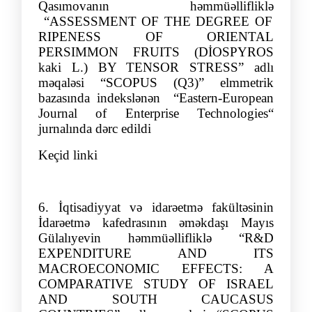
Qasımovanın
həmmüəllifliklə
“ASSESSMENT OF THE DEGREE OF
RIPENESS OF ORIENTAL
PERSIMMON FRUITS (DİOSPYROS
kaki L.) BY TENSOR STRESS” adlı
məqaləsi “SCOPUS (Q3)” elmmetrik
bazasında indekslənən
“
Eastern-European
Journal of Enterprise Technologies
“
jurnalında dərc edildi
Keçid linki
6.
İqtisadiyyat və idarəetmə fakültəsinin
İdarəetmə kafedrasının əmə
kdaşı Mayı
s
Gülalı
yev
in
həmmüəllifliklə
“
R&D
EXPENDITURE AND ITS
MACROECONOMIC EFFECTS: A
COMPARATIVE STUDY OF ISRA
EL
AND SOUTH CAUCASUS