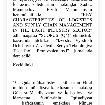
İdarəetmə kafedrasının əmə
kdaşları Xədicə
Məmmədоvа, Fizuli Mə
m
mə
dov
un
həmmüəllifliklə
“
KEY
CHARACTERISTICS OF LOGISTICS
AND SUPPLY CHAIN MANAGEMENT
IN THE LIGHT INDUSTRY SECTOR
”
adlı məqaləsi “SCOPUS (Q4)” elmmetrik
bazasında indekslənən
”
Izvestiya Vysshikh
Uchebnykh Zavedenii, Seriya Teknologiya
Tekstil'noi Promyshlennosti
”
jurnalında
dərc edildi
Keçid linki
10.
Qida mühəndisliyi fakültəsinin Ətraf
mühitin mühafizəsi kafedrasının əməkdaşı
Gülsurə Mehdiyevanın
və
İqtisadiyyat və
idarəetmə fakültəsinin İqtisadiyyat
kafedrasının əməkdaşı Minurə