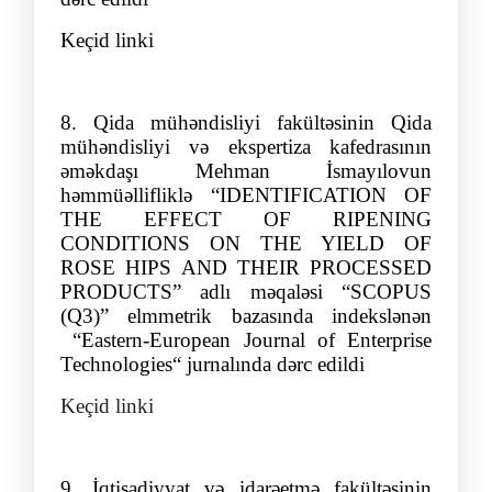
Keçid linki
8
.
Qida mühəndisliyi fakültəsinin Qida
mühəndisliyi və ekspertiza kafedrasının
əmə
kdaşı
Mehman
İsmayı
lov
un
həmmüəllifliklə
“
IDENTIFICATION OF
THE EFFECT OF RIPENING
CONDITIONS ON THE YIELD OF
ROSE HIPS AND THEIR PROCESSED
PRODUCTS
”
adlı məqaləsi “SCOPUS
(Q3)” elmmetrik bazasında indekslənən
“Eastern-European Journal of Enterprise
Technologies“ jurnalında dərc edildi
Keçid linki
9.
İqtisadiyyat və idarəetmə fakültəsinin