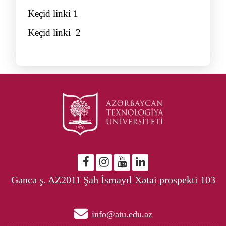
Keçid linki
1
Keçid linki 2
Gəncə ş. AZ2011 Şah İsmayıl Xətai prospekti 103
info@atu.edu.az