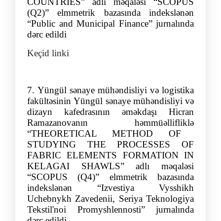
COUNTRIES”
adlı məqalə
si “SCOPUS
(Q2
)” elmmetrik bazasında indekslənən
“
Public and Municipal Finance
”
jurnalında
dərc edildi
Keçid linki
7.
Yüngül sənaye mühəndisliyi və logistika
fakültəsinin
Yüngül sənaye mühəndisliyi və
dizayn
kafedrasının əmə
kdaşı
Hicran
Ramazanova
nın
həmmüəllifliklə
“
THEORETICAL METHOD OF
STUDYING THE PROCESSES OF
FABRIC ELEMENTS FORMATION IN
KELAGAI SHAWLS
”
adlı məqalə
si
“SCOPUS (Q4
)” elmmetrik bazasında
indekslənən
“
Izvestiya Vysshikh
Uchebnykh Zavedenii, Seriya Teknologiya
Tekstil'noi Promyshlennosti
”
jurnalında
dərc edildi