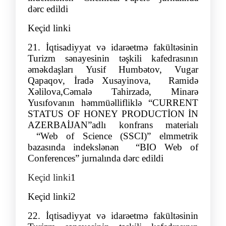
dərc edildi
Keçid linki
21.
İqtisadiyyat və idarəetmə fakültəsinin
Turizm sənayesinin təşkili
kafedrasının
əmə
kdaşları
Yusif
Humbə
tov
,
Vugar
Qapaq
ov
,
İradə Xusay
inova,
Ramidə
Xəlilova,
Cəmalə Tahirzadə
, Minarə
Yusıfova
nın
həmmüəllifliklə
“
CURRENT
STATUS OF HONEY PRODUCTİON İN
AZERBAİJAN
”
adlı konfrans materialı
“Web of Science (SSCI)” elmmetrik
bazasında indekslənən “BIO Web of
Conferences” jurnalında dərc edildi
Keçid linki
1
Keçid linki2
22
.
İqtisadiyyat və idarəetmə fakültəsinin