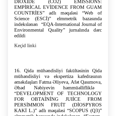
DİOXİDE (CO2) EMİSSİONS:
EMPİRİCAL EVİDENCE FROM GUAM
COUNTRİES
”
adlı məqaləsi
“Web of
Science
(ESCİ
)” elmmetrik bazasında
indekslənən
“
EQA-International Journal of
Environmental Quality
”
jurnalında dərc
edildi
Keçid linki
16.
Qida mühəndisliyi fakültəsinin Qida
mühəndisliyi və ekspertiza kafedrasının
əməkdaşları
Fatma Əliyeva, Afət
Qasımova,
Əhəd Nəbiyevin
həmmüəllifliklə
“
DEVELOPMENT OF TECHNOLOGY
FOR OBTAİNİNG JUIİCE FROM
PERSİMMON FRUİT (DİOSPYROS
KAKİ
L.
)” adlı məqaləsi “SCOPUS (Q3)”