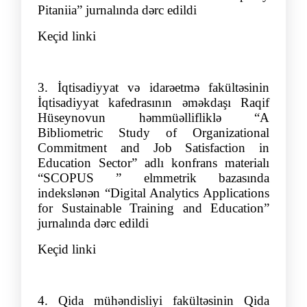
Pitaniia”
jurnalında dərc edildi
Keçid linki
3.
İqtisadiyyat və idarəetmə fakültəsinin
İqtisadiyyat
kafedrasının əmə
kdaşı Raqif
Hüseynovun
həmmüəllifliklə
“
A
Bibliometric Study of Organizational
Commitment and Job Satisfaction in
Education Sector
”
adlı konfrans materialı
“SCOPUS
” elmmetrik bazasında
indekslənən
“
Digital Analytics Applications
for Sustainable Training and Education
”
jurnalında dərc edildi
Keçid linki
4.
Qida mühəndisliyi fakültəsinin Qida