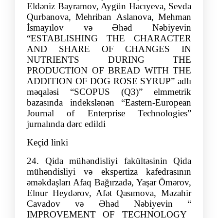
Eldəniz Bayramov, Aygün Hacıyeva, Sevda
Q
urbanova, Mehriban
Aslanova,
Mehman
İsmayılov və
Əhəd Nə
biyevin
“ESTABLISHING THE CHARACTER
AND SHARE OF CHANGES IN
NUTRIENTS DURING THE
PRODUCTION OF BREAD WITH THE
ADDITION OF DOG ROSE SYRUP” adlı
məqaləsi
“
SCOPUS (Q
3)
”
elmmetrik
bazasında indekslənən “Eastern-European
Journal of Enterprise Technologies”
jurnalında də
rc edildi
Keçid linki
24.
Qida mühəndisliyi fakültəsinin Qida
mühəndisliyi və ekspertiza kafedrasının
əməkdaşları
Afaq Bağı
rzad
ə
,
Yaşar Ömərov,
Elnur Heydərov, Afət Qasımova, Məzahir
Cavadov və Əhəd Nə
biyev
in “
IMPROVEMENT OF TECHNOLOGY