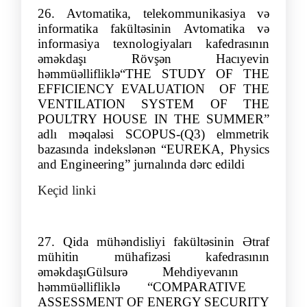
26.
Avtomatika, telekommunikasiya və
informatika fakültəsinin Avtomatika və
informasiya texnologiyaları
kafedrasının
əməkdaşı
Rövşən
Hacıyevin
həmmüəllifliklə
“
THE STUDY OF THE
EFFICIENCY EVALUATION OF THE
VENTILATION SYSTEM OF THE
POULTRY HOUSE IN THE SUMMER
”
adlı məqaləsi SCOPUS-(Q
3
)
elmmetrik
bazasında indekslənən
“
EUREKA,
Physics
and Engineering
”
jurnalında də
rc edildi
Keçid linki
27.
Qida mühəndisliyi fakültəsinin
Ətraf
mühitin mühafizəsi
kafedrası
nın
əməkdaşı
Gülsurə Mehdiyevanın
həmmüəllifliklə
“
COMPARATIVE
ASSESSMENT OF ENERGY SECURITY