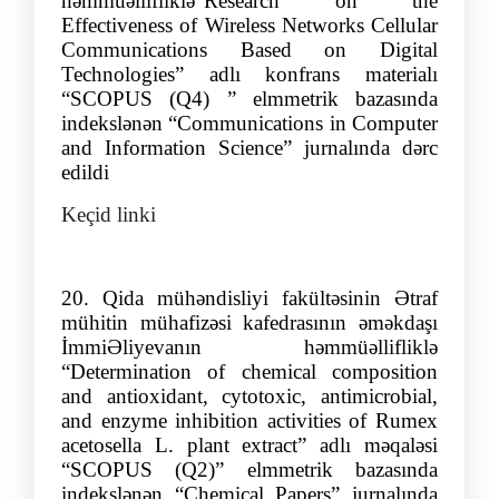
həmmüəllifliklə
“
Research on the
Effectiveness of Wireless Networks Cellular
Communications Based on Digital
Technologies
”
adlı konfrans materialı
“SCOPUS
(
Q4
)
” elmmetrik bazasında
indekslənən
“
Communications in Computer
and Information Science
”
jurnalında dərc
edildi
Keçid linki
20
.
Qida mühəndisliyi fakültəsinin Ətraf
mühitin mühafizəsi kafedrasının əməkdaşı
İmmi
Əliyeva
nın
həmmüəllifliklə
“
Determination of chemical composition
and antioxidant, cytotoxic, antimicrobial,
and enzyme inhibition activities of Rumex
acetosella L. plant extract
”
adlı məqaləsi
“SCOPUS (Q2)” elmmetrik bazasında
indekslənən
“
Chemical Papers
”
jurnalında