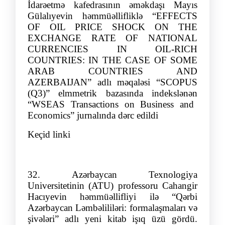
İdarəetmə kafedrasının əməkdaşı Mayıs
G
ülalı
yev
in
həmmüəllifliklə
“
EFFECTS
OF OIL PRICE SHOCK ON THE
EXCHANGE RATE OF NATIONAL
CURRENCIES IN OIL-RICH
COUNTRIES: IN THE CASE OF SOME
ARAB COUNTRIES AND
AZERBAIJAN
”
adlı məqaləsi
“SCOPUS
(Q3)” elmmetrik bazasında indekslənən
“
WSEAS Transactions on Business and
Economics
”
jurnalında də
rc edildi
Keçid linki
32. Azərbaycan Texnologiya
Universitetinin (ATU) professoru Cahangir
Hacıyevin həmmüəllifliyi ilə “Qərbi
Azərbaycan Ləmbəlililəri: formalaşmaları və
şivələri” adlı yeni kitab işıq üzü gördü.