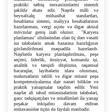
praktiki tətbiq mexanizmlərini sistemli
şəkildə əhatə edir. Nəşrdə milli və
beynəlxalq mühasibat standartları,
hesablama sistemi, maliyyə hesabatlarının
hazırlanması, vergi uçotu və digər aktual
mövzular geniş izah olunur. "Karyera
planlaması" silsiləsindən olan üç dərs vəsaiti
isə tələbələrin əmək bazarına hazırlığının
gücləndirilməsi məqsədilə hazırlanıb.
Nəşrlərdə karyera planlaşdırılması, peşə
seçimi, liderlik, ünsiyyət, komanda işi,
analitik və tənqidi düşünmə, rəqəmsal
bacarıqlar, layihələrin idarə olunması,
məlumatların təhlili və digər müasir peşə
kompetensiyalarına dair nəzəri biliklər və
praktik yanaşmalar təqdim edilir. Yeni
nəşrlər ali təhsil müəssisələrinin tələbələri,
gənc tədqiqatçıları və müəllimləri ilə yanaşı
peşəkar inkişafını davam etdirən
mütəxəssislər üçün də faydalı mənbədir.