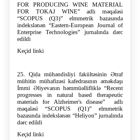
FOR PRODUCING WINE MATERIAL
FOR TOKAJ WINE
”
adlı məqaləsi
“SCOPUS (Q3)” elmmetrik bazasında
indekslənən “Eastern-European Journal of
Enterprise Technologies” jurnalında də
rc
edildi
Keçid linki
25.
Qida mühəndisliyi fakültəsinin Ətraf
mühitin mühafizəsi kafedrasının əməkdaşı
İmmi Əliyevanın həmmüəllifliklə
“
Recent
progresses in natural based therapeutic
materials for Alzheimer's disease
”
adlı
məqalə
si “SCOPUS (Q1
)” elmmetrik
bazasında indekslənən
“
Heliyon
”
jurnalında
dərc edildi
Keçid linki