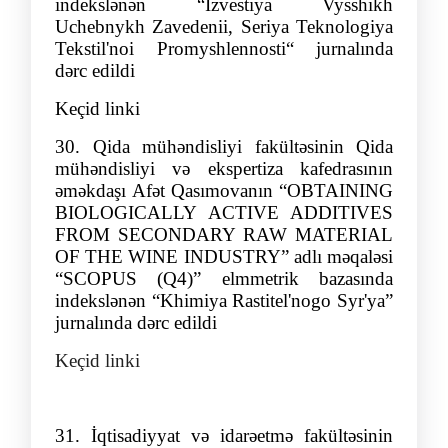
indekslənən
“
Izvestiya Vysshikh
Uchebnykh Zavedenii, Seriya Teknologiya
Tekstil'noi Prom
yshlennosti“
jurnalında
dərc edildi
Keçid linki
30.
Qida mühəndisliyi fakültəsinin Qida
mühəndisliyi və ekspertiza kafedrasının
əməkdaşı
Afə
t
Qası
mova
nın
“
OBTAINING
BIOLOGICALLY ACTIVE ADDITIVES
FROM SECONDARY RAW MATERIAL
OF THE WINE INDUSTRY
”
adlı məqalə
si
“SCOPUS (Q4
)” elmmetrik bazasında
indekslənən
“Khimiya Rastitel'nogo Syr'ya
”
jurnalında dərc edildi
Keçid linki
31.
İqtisadiyyat və idarəetmə fakültəsinin