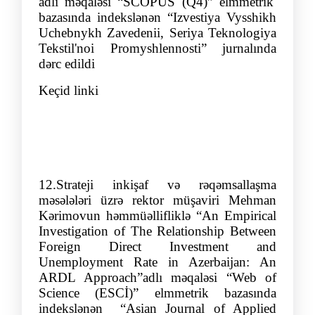
adlı məqaləsi “SCOPUS (Q4)” elmmetrik
bazasında indekslənən
“
Izvestiya Vysshikh
Uchebnykh Zavedenii, Seriya Teknologiya
Tekstil'noi Promyshlennosti
”
jurnalında
dərc edildi
Keçid linki
12
.
Strateji inkişaf və rəqəmsallaşma
məsələləri üzrə rektor müşaviri Mehman
Kərimovun həmmüəllifliklə
“
An Empirical
Investigation of The Relationship Between
Foreign Direct Investment and
Unemployment Rate in Azerbaijan: An
ARDL Approach
”
adlı məqaləsi “Web of
Science (ESCİ)” elmmetrik bazasında
indekslənən “Asian Journal of Applied