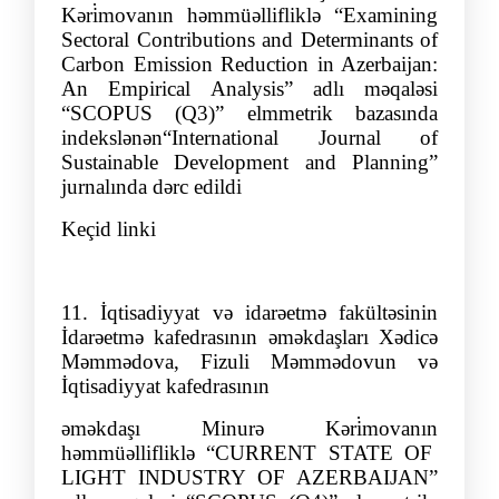
Kəri̇movаnın həmmüəllifliklə
“
Examining
Sectoral Contributions and Determinants of
Carbon Emission Reduction in Azerbaijan:
An Empirical Analysis
”
adlı məqalə
si
“SCOPUS (Q3
)” elmmetrik bazasında
indekslənən
“
International Journal of
Sustainable Development and Planning
”
jurnalında dərc edildi
Keçid linki
11.
İqtisadiyyat və idarəetmə fakültəsinin
İdarəetmə kafedrasının əməkdaşları Xədicə
Məmmədova, Fizuli Məmmədov
un və
İqtisadiyyat
kafedrasının
əməkdaşı
Minurə Kəri̇m
ovа
nın
həmmüəllifliklə
“
CURRENT STATE OF
LIGHT INDUSTRY OF AZERBAIJAN
”