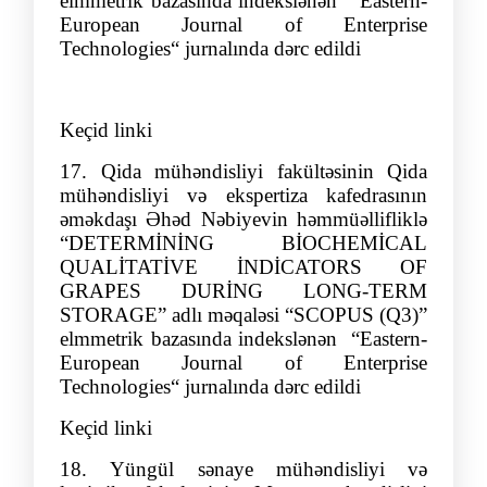
elmmetrik bazasında indekslənən
“
Eastern-
European Journal of Enterprise
Technologies
“ jurnalında dərc edildi
Keçid linki
17.
Qida mühəndisliyi fakültəsinin Qida
mühəndisliyi və ekspertiza kafedrasının
əmə
kdaşı
Əhə
d
Nə
biyev
i
n həmmüəllifliklə
“DETERMİNİNG BİOCHEMİCAL
QUALİTATİVE İNDİCATORS OF
GRAPES DURİNG LONG-TERM
STORAGE” adlı məqaləsi “SCOPUS (Q3)”
elmmetrik bazasında indekslənən
“
Eastern-
European Journal of Enterprise
Technologies
“
jurnalında dərc edildi
Keçid linki
18.
Yüngül sənaye mühəndisliyi və