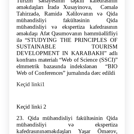
Turizm sənayesinin təşkili
kafedrasının
əmə
kdaşları
İradə Xusay
inova,
Cəmalə
Tahirzadə, Ramidə Xəlilovanın və
Qida
mühəndisliyi fakültəsinin Qida
mühəndisliyi və ekspertiza kafedrasının
əmə
kdaşı
Afə
t
Qası
mova
nın
həmmüə
llifliyi
ilə
“
STUDYING THE PRINCIPLES OF
SUSTAINABLE TOURISM
DEVELOPMENT IN KARABAKH
” adlı
konfrans materialı
“Web of Science (SSCI)”
elmmetrik bazasında indekslənən
“
BIO
Web of Conferences
”
jurnalında dərc edildi
Keçid linki1
Keçid linki 2
23
.
Qida mühəndisliyi fakültəsinin Qida
mühəndisliyi və ekspertiza
kafedrası
nın
əmə
kdaşları Yaşar Ömərov,