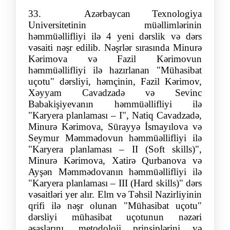
33. Azərbaycan Texnologiya
Universitetinin müəllimlərinin
həmmüəllifliyi ilə 4 yeni dərslik və dərs
vəsaiti nəşr edilib. Nəşrlər sırasında Minurə
Kərimova və Fazil Kərimovun
həmmüəllifliyi ilə hazırlanan "Mühasibat
uçotu" dərsliyi, həmçinin, Fazil Kərimov,
Xəyyam Cavadzadə və Sevinc
Babakişiyevanın həmmüəllifliyi ilə
"Karyera planlaması – I", Natiq Cavadzadə,
Minurə Kərimova, Sürayyə İsmayılova və
Seymur Məmmədovun həmmüəllifliyi ilə
"Karyera planlaması – II (Soft skills)",
Minurə Kərimova, Xatirə Qurbanova və
Ayşən Məmmədovanın həmmüəllifliyi ilə
"Karyera planlaması – III (Hard skills)" dərs
vəsaitləri yer alır. Elm və Təhsil Nazirliyinin
qrifi ilə nəşr olunan "Mühasibat uçotu"
dərsliyi mühasibat uçotunun nəzəri
əsaslarını, metodoloji prinsiplərini və