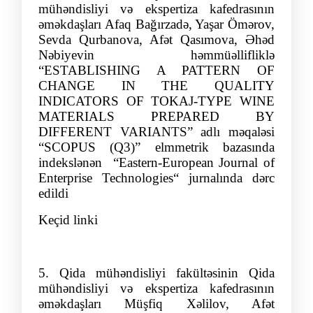
mühəndisliyi və ekspertiza kafedrası
nın
əmə
kdaşları
Afaq
Bağırzadə
,
Yaşar Ömərov,
Sevda
Q
urbanova
,
Afə
t
Qası
mova
,
Əhə
d
Nə
biyev
in
həmmüəllifliklə
“
ESTABLISHING A PATTERN OF
CHANGE IN THE QUALITY
INDICATORS OF TOKAJ-TYPE WINE
MATERIALS PREPARED BY
DIFFERENT VARIANTS
”
adlı məqaləsi
“SCOPUS (Q3)” elmmetrik bazasında
indekslənən
“
Eastern-European Journal of
Enterprise Technologies
“
jurnalında dərc
edildi
Keçid linki
5.
Qida mühəndisliyi fakültəsinin Qida
mühəndisliyi və ekspertiza kafedrasının
əməkdaşları
Müşfiq
Xəlilov, Afət