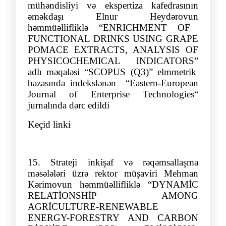
mühəndisliyi və ekspertiza kafedrasının
əməkdaşı Elnur
Heydə
rov
un
həmmüəllifliklə
“
ENRICHMENT OF
FUNCTIONAL DRINKS USING GRAPE
POMACE EXTRACTS, ANALYSI
S OF
PHYSICOCHEMICAL INDICATORS”
adlı məqaləsi “SCOPUS (Q3)” elmmetrik
bazasında indekslənən “Eastern-European
Journal of Enterprise Technologies“
jurnalında dərc edildi
Keçid linki
15.
Strateji inkişaf və rəqəmsallaşma
məsələləri üzrə rektor müşaviri
M
ehman
Kə
rimov
un
həmmüəllifliklə
“
DYNAMİC
RELATİONSHİP AMONG
AGRİCULTURE-RENEWABLE
ENERGY-FORESTRY AND CARBON