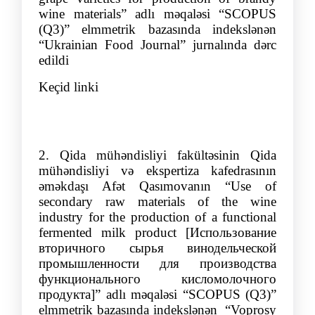
wine materials
”
adlı məqalə
si “SCOPUS
(Q3
)” elmmetrik bazasında indekslənən
“
Ukrainian Food Journal
”
jurnalında dərc
edildi
Keçid linki
2.
Qida mühəndisliyi fakültəsinin Qida
mühəndisliyi və ekspertiza kafedrasının
əməkdaş
ı Afə
t
Qası
mova
nın “
Use of
secondary raw materials of the wine
industry for the production of a functional
fermented milk product [Использование
вторичного сырья винодельческой
промышленности для производства
функциона
льного кисломолочного
продукта]”
adlı məqaləsi “SCOPUS (Q3)”
elmmetrik bazasında indekslənən
“Voprosy