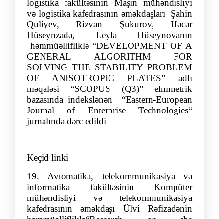
logistika fakültəsinin Maşın mühəndisliyi
və logistika kafedrasının əməkdaşları Şahin
Quliyev, Rizvan Şükürov, Həcər
Hüseynzadə, Leyla Hüseynovanın
həmmüəllifliklə “DEVELOPMENT OF A
GENERAL ALGORITHM FOR
SOLVING THE STABILITY PROBLEM
OF ANISOTROPIC PLATES” adlı
məqaləsi “SCOPUS (Q3)” elmmetrik
bazasında indekslənən
“
Eastern-European
Journal of Enterprise Technologies
“
jurnalında dərc edildi
Keçid linki
19.
Avtomatika,
telekommunikasiya və
informatika fakültəsinin
Kompüter
mühəndisliyi və telekommunikasiya
kafedrasının əməkdaşı
Ülvi
Rəfizadənin