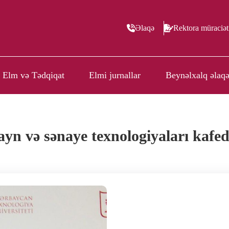
Əlaqə
Rektora müraciət
Elm və Tədqiqat
Elmi jurnallar
Beynəlxalq əlaqə
ayn və sənaye texnologiyaları kafed