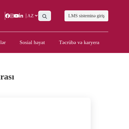
LMS sisteminə giriş
lər
Sosial həyat
Təcrübə və karyera
rası