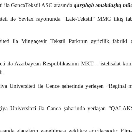
i ilə GəncəTekstil ASC arasında
qarşılıqlı əməkdaşlıq müq
eti ilə Yevlax rayonunda “Lalə-Tekstil” MMC tikiş fab
teti ilə Mingəçevir Tekstil Parkının əyricilik fabriki
eti ilə Azərbaycan Respublikasının MKT – istehsalat k
b.
ya Universiteti ilə Cəncə şəhərində yerləşən “Reginal 
iya Universiteti ilə Cəncə şəhərində yerləşən “QALAKS
sında əlaqələrin yaradılması getdikcə artırilacaqdır. Elm-t