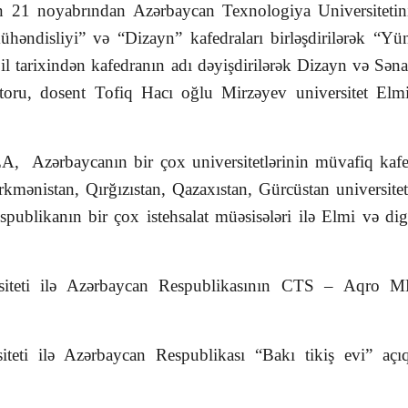
in 21 noyabrından Azərbaycan Texnologiya Universitetin
əndisliyi” və “Dizayn” kafedraları birləşdirilərək “Y
ı il tarixindən kafedranın adı dəyişdirilərək Dizayn və Sən
oru, dosent Tofiq Hacı oğlu Mirzəyev universitet Elmi 
 Azərbaycanın bir çox universitetlərinin müvafiq kafe
mənistan, Qırğızıstan, Qazaxıstan, Gürcüstan universitetlə
blikanın bir çox istehsalat müəsisələri ilə Elmi və digə
rsiteti ilə Azərbaycan Respublikasının CTS – Aqro
iteti ilə Azərbaycan Respublikası “Bakı tikiş evi” aç