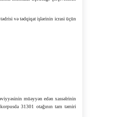
drisi və tədqiqat işlərinin icrasi üçün
səviyyəsinin müəyyən edən xassəlrinin
 –korpusda 31301 otağının tam təmiri