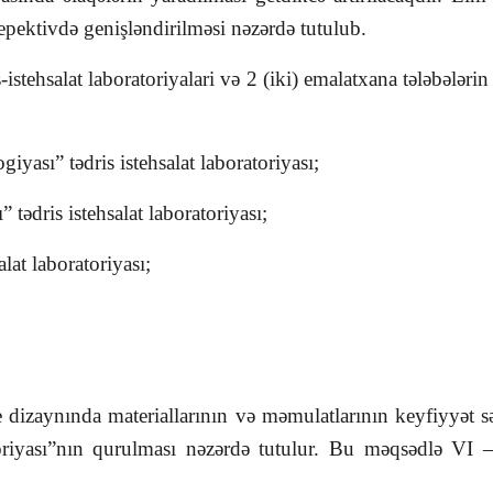
repektivdə genişləndirilməsi nəzərdə tutulub.
ehsalat laboratoriyalari və 2 (iki) emalatxana tələbələrin tə
yası” tədris istehsalat laboratoriyası;
 tədris istehsalat laboratoriyası;
lat laboratoriyası;
 dizaynında materiallarının və məmulatlarının keyfiyyət 
toriyası”nın qurulması nəzərdə tutulur. Bu məqsədlə VI