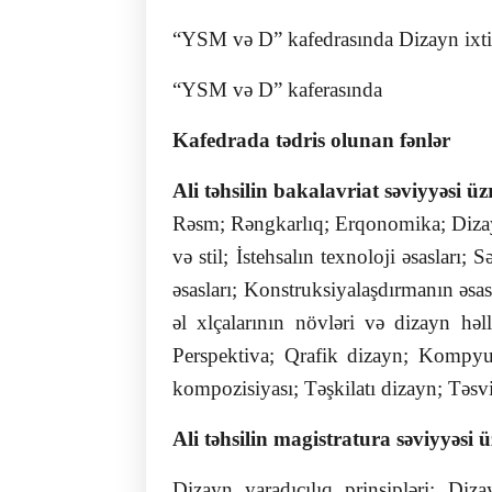
“YSM və D” kafedrasında Dizayn ixtisası
“YSM və D” kaferasında
Kafedrada tədris olunan fənlər
Ali təhsilin bakalavriat səviyyəsi üz
Rəsm; Rəngkarlıq; Erqonomika; Dizaynı
və stil; İstehsalın texnoloji əsaslar
əsasları; Konstruksiyalaşdırmanın əsas
əl xlçalarının növləri və dizayn həll
Perspektiva; Qrafik dizayn; Kompyut
kompozisiyası; Təşkilatı dizayn; Təsvi
Ali təhsilin magistratura səviyyəsi ü
Dizayn yaradıcılıq prinsipləri; Diza