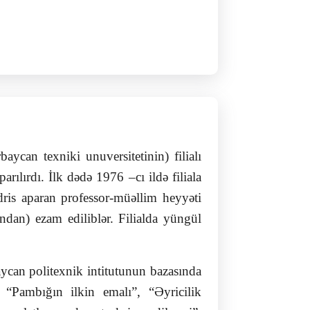
ycan texniki unuversitetinin) filialı
rılırdı. İlk dədə 1976 –cı ildə filiala
dris aparan professor-müəllim heyyəti
undan) ezam ediliblər. Filialda yüngül
ycan politexnik intitutunun bazasında
ə “Pambığın ilkin emalı”, “Əyricilik