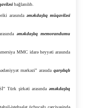
aviləsi
bağlanılıb.
riki arasında
əməkdaşlıq müqaviləsi
 arasında
əməkdaşlıq memorandumu
ommersiya MMC idarə heyyəti arasında
mədəniyyət mərkəzi” arasıda
qarşılıqlı
İ” Türk şirkəti arasında
əməkdaşlıq
əhsil-istehsalat üçbucağı çərçivəsində