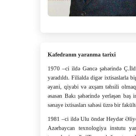
Kafedranın yaranma tarixi
1970 –ci ildə Gəncə şəhərində Ç.İldı
yaradıldı. Filialda digər ixtisaslarla
əyani, qiyabi və axşam təhsili olmaq
əsasən Bakı şəhərində yerləşən baş in
sənaye ixtisasları sahəsi üzrə bir fakül
1981 –ci ildə Ulu öndər Heydər Əliye
Azərbaycan texnologiya instutu yara