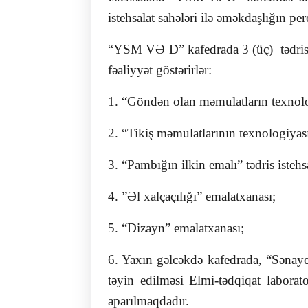
istehsalat sahələri ilə əməkdaşlığın pe
“YSM VƏ D” kafedrada 3 (üç) tədris-ist
fəaliyyət göstərirlər:
1. “Göndən olan məmulatların texnologi
2. “Tikiş məmulatlarının texnologiyası”
3. “Pambığın ilkin emalı” tədris istehsa
4. ”Əl xalçaçılığı” emalatxanası;
5. “Dizayn” emalatxanası;
6. Yaxın gəlcəkdə kafedrada, “Sənaye
təyin edilməsi Elmi-tədqiqat labora
aparılmaqdadır.