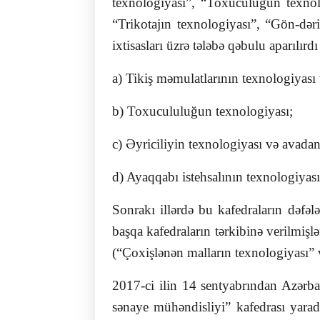
texnologiyası”, “Toxuculuğun texnolo
“Trikotajın texnologiyası”, “Gön-dər
ixtisasları üzrə tələbə qəbulu aparılırd
a) Tikiş məmulatlarının texnologiyası
b) Toxucululuğun texnologiyası;
c) Əyriciliyin texnologiyası və avadanl
d) Ayaqqabı istehsalının texnologiyası
Sonrakı illərdə bu kafedraların dəfəl
başqa kafedraların tərkibinə verilmişl
(“Çoxişlənən malların texnologiyası” v
2017-ci ilin 14 sentyabrından Azərb
sənaye mühəndisliyi” kafedrası yarad