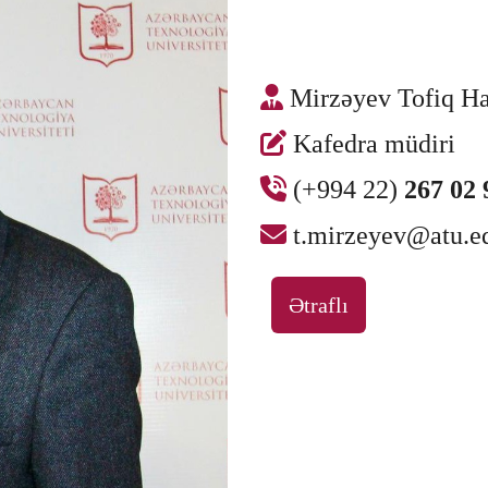
Mirzəyev Tofiq Ha
Kafedra müdiri
(+994 22)
267 02 
t.mirzeyev@atu.e
Ətraflı