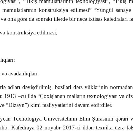
giyası”, “Tikiş məmulatlarının texnologiyası”, “Tikiş m
i məmulatlarının konstruksiya edilməsi” “Yüngül sənaye i
ı və ona görə də sonrakı illərdə bir neçə ixtisas kafedraları 
 və konstruksiya edilməsi;
ıqları;
 və avadanlıqları.
ərlə adları dəyişdirilmiş, bəziləri dərs yüklərinin normad
ər. 1913 –cü ildə “Çoxişlənən malların texnologiyası və diz
ə “Dizayn”) kimi fəaliyyətlərini davam etdirdilər.
aycan Texnologiya Universitetinin Elmi Şurasının qərarı 
ılıb. Kafedraya 02 noyabr 2017-ci ildən texnika üzrə fə