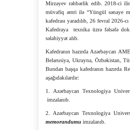
Mirzəyev rəhbərlik edib. 2018-ci il
müvafiq əmri ilə “Yüngül sənaye müh
kafedrası yaradılıb, 26 fevral 2026-c
Kafedraya texnika üzrə fəlsəfə dokt
səlahiyyət alıb.
Kafedranın hazırda Azərbaycan AMEA,
Belarusiya, Ukrayna, Özbəkistan, Türk
Bundan başqa kafedranın hazırda Respu
aşağıdakılardır:
1. Azərbaycan Texnologiya Unive
imzalanıb.
2. Azərbaycan Texnologiya Univers
memorandumu
imzalanıb.