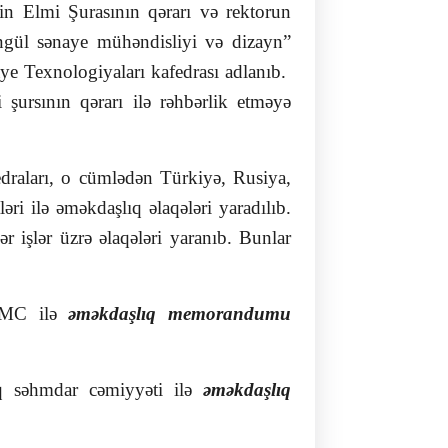
in Elmi Şurasının qərarı və rektorun
üngül sənaye mühəndisliyi və dizayn”
aye Texnologiyaları kafedrası adlanıb.
şursının qərarı ilə rəhbərlik etməyə
draları, o cümlədən Türkiyə, Rusiya,
ri ilə əməkdaşlıq əlaqələri yaradılıb.
r işlər üzrə əlaqələri yaranıb. Bunlar
 MMC ilə
əməkdaşlıq memorandumu
ıq səhmdar cəmiyyəti ilə
əməkdaşlıq