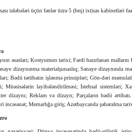
 tələbələri üçün fənlər üzrə 5 (beş) ixtisas kabinetləri fəal
rə
n əsasları; Kostyumun tarixi; Fərdi hazırlanan malların 
ı; Sənaye dizaynınma materialşunaslıq; Sənaye dizaynında m
ları; Bədii tərtibatın işlənmə prinsipləri; Gön-dəri məmula
i; Müəsisələrin layihələndirilməsi; İstehsal sistemləri; 
er dizaynı; Reklam və dizayn; Parçaların bədii ərtibatı
ri incəsənət; Memarlığa giriş; Azətbaycanda şəhəralma tari
zrə
yn nəzəriyyəsi; Dünya incəsənətində bədii-stilistik isti