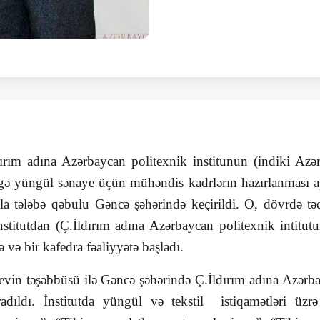
rım adına Azərbaycan politexnik institunun (indiki Azərba
 bigə yüngül sənaye üçün mühəndis kadrlərın hazırlanması apa
la tələbə qəbulu Gəncə şəhərində keçirildi. O, dövrdə tə
stitutdan (Ç.İldırım adına Azərbaycan politexnik intitut
tə və bir kafedra fəaliyyətə başladı.
vin təşəbbüsü ilə Gəncə şəhərində Ç.İldırım adına Azərba
dıldı. İnstitutda yüngül və tekstil istiqamətləri üzr