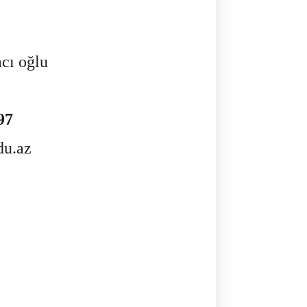
cı oğlu
97
du.az