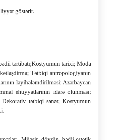
iyyət göstərir.
bədii tərtibatı;Kostyumun tarixi; Moda
aketləşdirmə; Tətbiqi antropologiyanın
tlarının layihələmdirilməsi; Azərbaycan
Xammal ehtiyyatlarının idarə olunması;
. Dekorativ tətbiqi sənət; Kostyumun
xi.
qamətlər; Müasir dövrün bədii-estetik