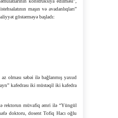
əmulatlarının konstruksiya edilməsi”,
stehsalatının maşın və avadanlıqları”
fəaliyyət göstərməyə başladı:
an az olması səbəi ilə bağlanmış yaxud
ayn” kafedrası iki müstəqil iki kafedra
və rektorun müvafiq əmri ilə “Yüngül
lsəfə doktoru, dosent Tofiq Hacı oğlu