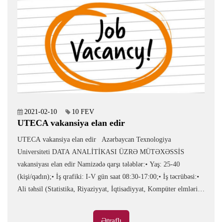
2021-02-10
10 FEV
UTECA vakansiya elan edir
UTECA vakansiya elan edir Azərbaycan Texnologiya
Universiteti DATA ANALİTİKASI ÜZRƏ MÜTƏXƏSSİS
vakansiyası elan edir Namizədə qarşı tələblər:• Yaş: 25-40
(kişi/qadın);• İş qrafiki: I-V gün saat 08:30-17:00;• İş təcrübəsi:•
Ali təhsil (Statistika, Riyaziyyat, İqtisadiyyat, Kompüter elmləri
üzrə təhsil üstünlük hesab olunur);• Kompüter bilikləri: MS Office
proqramları (analitik alətlərdə işləmə təcrübəsi üstünlük hesab
Ətraflı