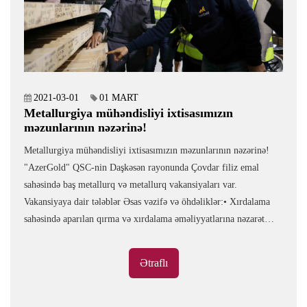
2021-03-01
01 MART
Metallurgiya mühəndisliyi ixtisasımızın
məzunlarının nəzərinə!
Metallurgiya mühəndisliyi ixtisasımızın məzunlarının nəzərinə!
"AzerGold" QSC-nin Daşkəsən rayonunda Çovdar filiz emal
sahəsində baş metallurq və metallurq vakansiyaları var.
Vakansiyaya dair tələblər Əsas vəzifə və öhdəliklər:• Xırdalama
sahəsində aparılan qırma və xırdalama əməliyyatlarına nəzarət
etmək;• Aqlomerasiya prosesi üçün lazım olan qarışıqların düzgün
əlavəsinə nəzarət etmək;• Topa qələviləşdirmə sahəsində
Ətraflı
qələviləşdirmə prosesinə, Adsorbsiya, Desorbsiya və Emal
zavodunda kömürlə adsorbsiya və desorbsiya-elektroliz
əməliyyatlarına, kömürün regenerasiyası prosesinə nəzarət etmək;•