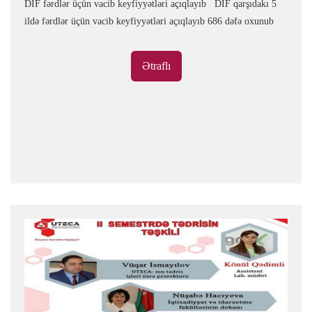
DİF fərdlər üçün vacib keyfiyyətləri açıqlayıb DİF qarşıdakı 5
ildə fərdlər üçün vacib keyfiyyətləri açıqlayıb 686 dəfə oxunub
Ətraflı