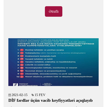
görüş həyata keçirildi. 665 dəfə oxunub
Ətraflı
2021-02-15
15 FEV
DİF fərdlər üçün vacib keyfiyyətləri açıqlayıb