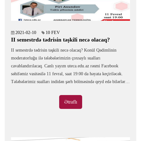
2021-02-10
10 FEV
II semestrdə tədrisin təşkili necə olacaq?
II semestrdə tədrisin təşkili necə olacaq? Konül Qədimlinin
moderatorluğu ilə tələbələrimizin çoxsaylı sualları
cavablandırılacaq. Canlı yayım uteca.edu.az rəsmi Facebook
səhifəmiz vasitəsilə 11 fevral, saat 19:00 da həyata keçiriləcək.
Tələbələrimiz sualları indidən şərh bölməsində qeyd edə bilərlər.
677 dəfə oxunub
Ətraflı