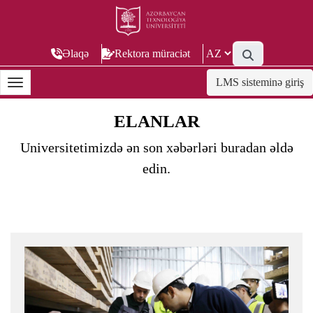
Əlaqə
Rektora müraciət
LMS sisteminə giriş
ELANLAR
Universitetimizdə ən son xəbərləri buradan əldə
edin.