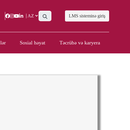
LMS sisteminə giriş
lər
Sosial həyat
Təcrübə və karyera