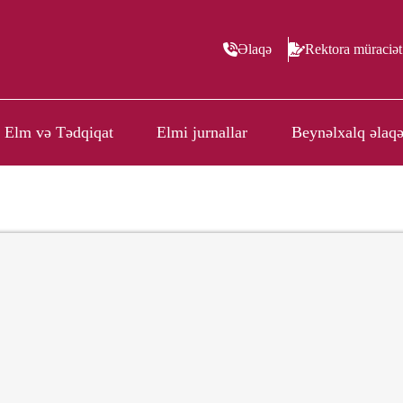
Əlaqə
Rektora müraciət
Elm və Tədqiqat
Elmi jurnallar
Beynəlxalq əlaqə