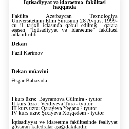
İqtisadiyyat və idarəetmə fakültəsi
haqqında
Fakültə Azərbaycan Texnologiya
Universitetinin Elmi Şurasının 28 Avqust 199
9-
cu il tarixli iclasında
qəbul edilmiş qərara
əsasən “İqtisadiyyat və idarəetmə” fakültəsi
adlandırılıb.
Dekan
Fazil Kərimov
Dekan müavini
Əsgər Babazadə
I kurs üzrə: Bayramova Gülmira - tyutor
II kurs üzrə : Verdiyeva Turə - tyutor
III kurs üzrə: Qarayeva Yeganə - tyutor
IV kurs uzrə: Şıxıyeva Xoşqədəm - tyutor
İqtisadiyyat
və idarəetmə fakültəsində fəaliyyət
göstərən
kafedralar
aşağıdakılardır.