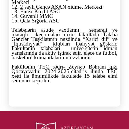
Mərkəzi
12. 2 saylı Gəncə ASAN xidmət Mərkəzi
13. Finex Kredit ASC
14. Güvənli MMC
15. Qala Siğorta ASC
Tələbələrin asudə vaxtlarını səmərəli və
maraqlı keçirmələri üçün fakültədə Tələbə
Gənclər Təşkilatının nəzdində “Xarici dil” və
“İqtisadiyyat” klubları fəaliyyət göstərir.
Fakültənin tələbələri universitetin idman
yarışlarında da aktiv iştirak edir, eləcə də futbol,
basketbol komandalarının üzvləridir.
Fakültənin TEC sədri- Zeynə
b Bəhram qızı
Qocayevadır. 202
4
-202
5
-c
i
tədris ilində TEC
x
ətti ilə ümumilikdə fakültədə 1
5
tələbə elmi
seminarı keçirilib.