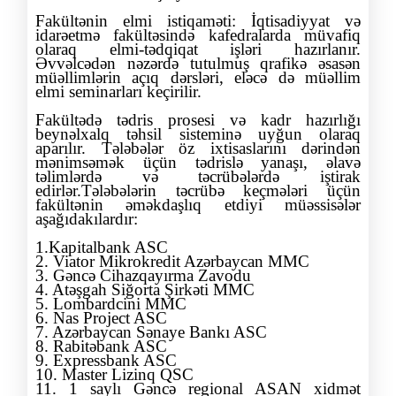
Fakültənin elmi istiqaməti: İqtisadiyyat və
idarəetmə fakültəsində kafedralarda müvafiq
olaraq elmi-tədqiqat işləri hazırlanır.
Əvvəlcədən nəzərdə tutulmuş qrafikə əsasən
müəllimlərin açıq dərsləri, eləcə də müəllim
elmi seminarları keçirilir.
Fakültədə tədris prosesi və kadr hazırlığı
beynəlxalq təhsil sisteminə uyğun olaraq
aparılır. Tələbələr öz ixtisaslarını dərindən
mənimsəmək üçün tədrislə yanaşı, əlavə
təlimlərdə və təcrübələrdə iştirak
edirlər.Tələbələrin təcrübə keçmələri üçün
fakültənin əməkdaşlıq etdiyi müəssisələr
aşağıdakılardır:
1.
Kapitalbank ASC
2. Viator Mikrokredit Azərbaycan MMC
3. Gəncə Cihazqayırma Zavodu
4. Atəşgah Siğorta Şirkəti MMC
5. Lombardcini MMC
6. Nas Project ASC
7. Azərbaycan Sənaye Bankı ASC
8. Rabitəbank ASC
9. Expressbank ASC
10. Master Lizinq QSC
11. 1 saylı Gəncə regional ASAN xidmət