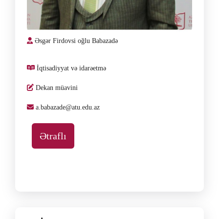
Əsgər Firdovsi oğlu Babazadə
İqtisadiyyat və idarəetmə
Dekan müavini
a.babazade@atu.edu.az
Ətraflı