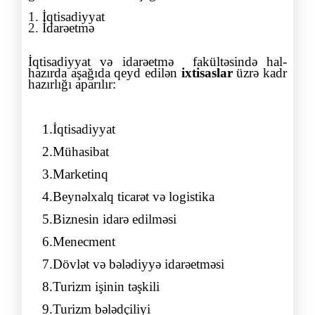
1.
İqtisadiyyat
2.
İdarəetmə
İqtisadiyyat və idarəetmə fakültəsində hal-
hazırda aşağıda qeyd edilən
ixtisaslar
üzrə kadr
hazırlığı aparılır:
1.
İqtisadiyyat
2.
Mühasibat
3
.Marketinq
4.Beynəlxalq ticarət və logistika
5
.Biznesin idarə edilməsi
6
.
Menecment
7
.Dövlət və bələdiyyə idarəetməsi
8
.Turizm işinin təşkili
9
.Turizm bələdçiliyi