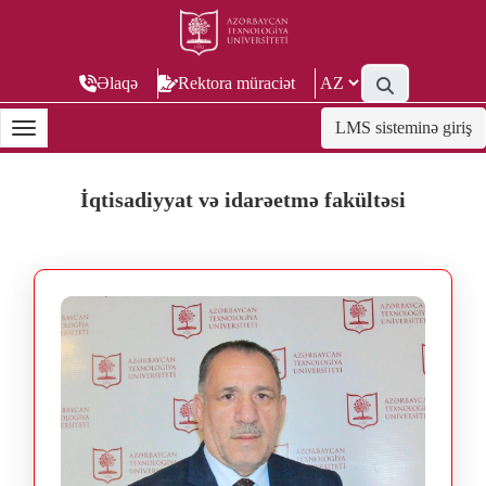
Əlaqə
Rektora müraciət
LMS sisteminə giriş
İqtisadiyyat və idarəetmə fakültəsi