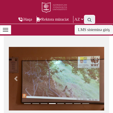
Əlaqə
Rektora müraciət
LMS sisteminə giriş
Previous
Next