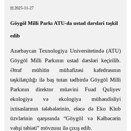
2025-11-27
Göygöl Milli Parkı ATU-da ustad dərsləri təşkil
edib
Azərbaycan Texnologiya Universitetində (ATU)
Göygöl Milli Parkının ustad dərsləri keçirilib.
Ətraf mühitin mühafizəsi kafedrasının
təşkilatçılığı ilə baş tutan tədbirdə Göygöl Milli
Parkının direktor müavini Fuad Quliyev
ekologiya və ekologiya mühəndisliyi
ixtisaslarının tələbələrinin, eləcə də Eko Klub
üzvlərinin qarşısında “Göygöl və Kəlbəcərin
vəhşi təbiəti” mövzusu ilə çıxış edib.