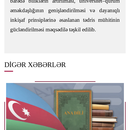
barədə biliklərin artırılması, universitet–qurum
əməkdaşlığının genişləndirilməsi və dayanıqlı
inkişaf prinsiplərinə əsaslanan tədris mühitinin
gücləndirilməsi məqsədilə təşkil edilib.
DIGƏR XƏBƏRLƏR