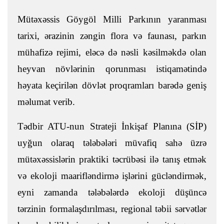
Mütəxəssis Göygöl Milli Parkının yaranması
tarixi, ərazinin zəngin flora və faunası, parkın
mühafizə rejimi, eləcə də nəsli kəsilməkdə olan
heyvan növlərinin qorunması istiqamətində
həyata keçirilən dövlət proqramları barədə geniş
məlumat verib.
Tədbir ATU-nun Strateji İnkişaf Planına (SİP)
uyğun olaraq tələbələri müvafiq sahə üzrə
mütəxəssislərin praktiki təcrübəsi ilə tanış etmək
və ekoloji maarifləndirmə işlərini gücləndirmək,
eyni zamanda tələbələrdə ekoloji düşüncə
tərzinin formalaşdırılması, regional təbii sərvətlər